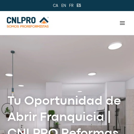
Ir
CA
EN
FR
ES
al
contenido
Tu Oportunidad de
Abrir Franquicia |
CNLPRO Reformas