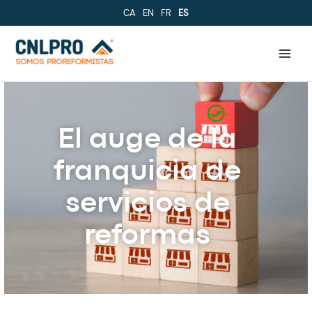
Ir
CA
EN
FR
ES
al
contenido
El auge de la
franquicia de
servicios de
reformas